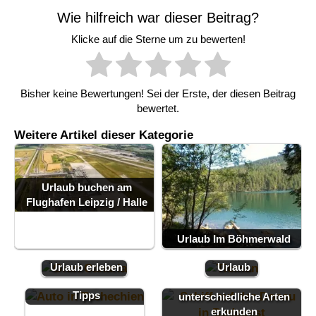
Wie hilfreich war dieser Beitrag?
Klicke auf die Sterne um zu bewerten!
Bisher keine Bewertungen! Sei der Erste, der diesen Beitrag
bewertet.
Weitere Artikel dieser Kategorie
Urlaub buchen am
Flughafen Leipzig / Halle
Tioman
Urlaub Im Böhmerwald
Mit dem Auto in
Gran Canaria im
Malaysia
Tschechien - Maut,
Urlaub erleben
Urlaub
Verkehrsregeln und
Die Donau auf
Tipps
unterschiedliche Arten
erkunden