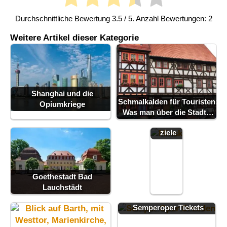
Durchschnittliche Bewertung
3.5
/ 5. Anzahl Bewertungen:
2
Weitere Artikel dieser Kategorie
Minsk -
Sehens
würdigk
Shanghai und die
eiten
Schmalkalden für Touristen:
Opiumkriege
und
Was man über die Stadt…
Ausflugs
ziele
Goethestadt Bad
Lauchstädt
Dresden Reise &
Semperoper Tickets