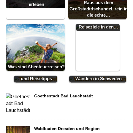
Raus aus dem
erleben
Großstadtdschungel, rein in
Die 5
die echte…
tierfreundlichsten
Reiseziele in den…
Thailand
Was sind Abenteuerreisen?
Sehenswürdigkeiten
und Reisetipps
Wandern in Schweden
Goethestadt Bad Lauchstädt
Waldbaden Dresden und Region