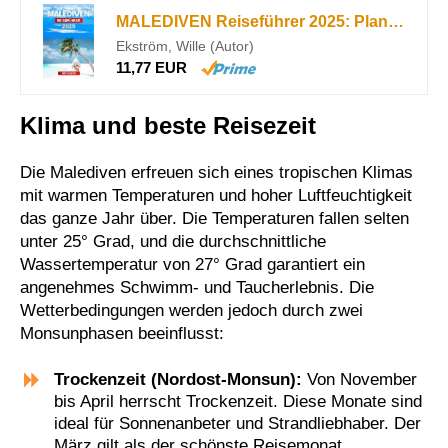
MALEDIVEN Reiseführer 2025: Planen Sie Ihre Reise mit Profi-Tipps zu Sehenswürdigkeiten, die Sie nicht verpassen sollten, Outdoor-Abenteuern, ... und lokalen kulinarischen Erlebnissen
Ekström, Wille (Autor)
11,77 EUR
Klima und beste Reisezeit
Die Malediven erfreuen sich eines tropischen Klimas
mit warmen Temperaturen und hoher Luftfeuchtigkeit
das ganze Jahr über. Die Temperaturen fallen selten
unter 25° Grad, und die durchschnittliche
Wassertemperatur von 27° Grad garantiert ein
angenehmes Schwimm- und Taucherlebnis. Die
Wetterbedingungen werden jedoch durch zwei
Monsunphasen beeinflusst:
Trockenzeit (Nordost-Monsun):
Von November
bis April herrscht Trockenzeit. Diese Monate sind
ideal für Sonnenanbeter und Strandliebhaber. Der
März gilt als der schönste Reisemonat.