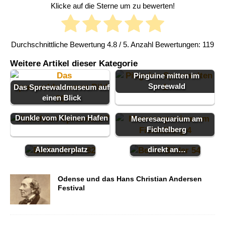
Klicke auf die Sterne um zu bewerten!
Durchschnittliche Bewertung
4.8
/ 5. Anzahl Bewertungen:
119
Weitere Artikel dieser Kategorie
Pinguine mitten im
Spreewald
Das Spreewaldmuseum auf
einen Blick
Kahnfahrt Spreewald ins
Dunkle vom Kleinen Hafen
DDR Museum
Meeresaquarium am
Hofbräu Wirtshaus
Berlin, Geschichte
Fichtelberg
Berlin, Bayern am
zum Anfassen
Alexanderplatz
direkt an…
Odense und das Hans Christian Andersen
Festival